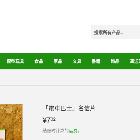
模型玩具
食品
家品
文具
書籍
飾品
運送
「電車巴士」名信片
¥7
¥7.02
02
结账时计算的
运费
。