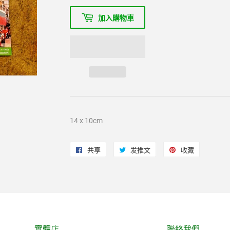
加入購物車
14 x 10cm
共享
在
发推文
在
收藏
固
Facebook
Twitter
定
上
上
在
共
发
Pinterest
享
推
上
文
實體店
聯絡我們