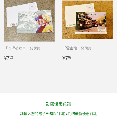
「回望英女皇」名信片
「電車龍」名信片
常
¥7.02
常
¥7.02
¥7
¥7
02
02
规
规
价
价
格
格
訂閱優惠資訊
請輸入您的電子郵箱以訂閱我們的最新優惠資訊