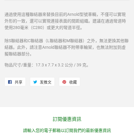
通過使用這種聯結器來替換目前的Arnold型號車輛，不僅可以實現
外形的一致，還可以實現連接表面的間距組織。建議在通過彎道時
使用280毫米（C280）或更大的彎道半徑。
除S聯結器和C聯結器（L聯結器和M聯結器）之外，無法更換其他聯
結器。此外，請注意Arnold聯結器不附帶車輪架，也無法附加到虛
擬聯結器部分。
物品尺寸/重量：17.3 x 7.7 x 3.2 公分 / 39 克。
共享
在
发推文
在
收藏
固
Facebook
Twitter
定
上
上
在
共
发
Pinterest
享
推
上
訂閱優惠資訊
文
請輸入您的電子郵箱以訂閱我們的最新優惠資訊