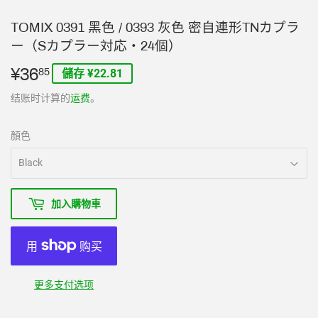
TOMIX 0391 黑色 / 0393 灰色 密自連形TNカプラ
ー（Sカプラー対応・24個）
¥36
¥36.85
85
儲存 ¥22.81
结账时计算的
运费
。
顏色
加入購物車
更多支付选项