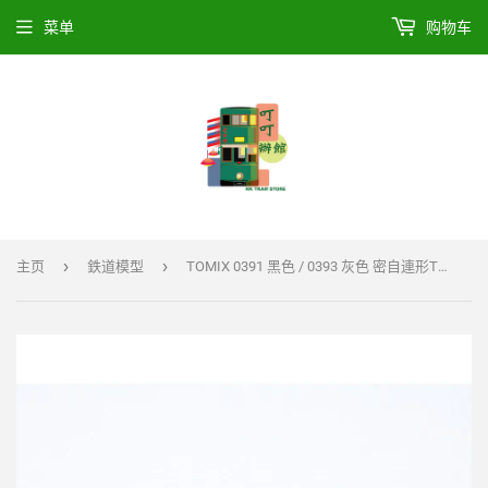
菜单
购物车
›
›
主页
鉄道模型
TOMIX 0391 黑色 / 0393 灰色 密自連形TNカプラー（Sカプラー対応・24個）