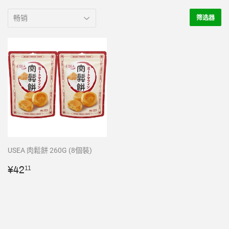
筛选器
USEA 肉鬆餅 260G (8個裝)
常
¥42.11
¥42
11
规
价
格