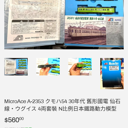
MicroAce A-2353 クモハ54 30年代 舊形國電 仙石
線・ウグイス 4両套裝 N比例日本鐵路動力模型
$560
$560.00
00