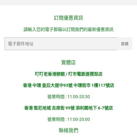
Facebook
發
佈
訂閱優惠資訊
推
請輸入您的電子郵箱以訂閱我們的最新優惠資訊
文
電
註冊
子
郵
件
實體店
叮叮老香港辦館 / 叮市電鉄道模型店
香港 中環 皇后大道中93號 中環街市 1樓117號店
營業時間 : 11:00-20:30
香港 堅尼地城 吉席街 99號 添利閣地下 6-7號店
營業時間 : 11:00-20:00
聯絡我們