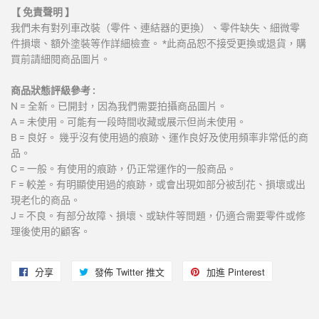
【 免責聲明 】
我們未有對列車改裝（零件、連結器的更換）、零件缺失、細微零
件損壞、額外塗裝等作詳細檢查。 *此商品恕不接受更換或退貨，購
買前請細閱商品圖片。
商品狀態評級參考 :
N = 全新。已開封，因為我們需要拍攝商品圖片。
A = 未使用。可能有一段時間收藏或展示但尚未使用。
B = 良好。 幾乎沒有使用過的痕跡、運作良好及使用頻率非常低的商
品。
C = 一般。有使用的痕跡，仍正常運作的一般商品。
F = 較差。有明顯使用過的痕跡，或會出現如部分被刮花、損壞或出
現老化的商品。
J = 不良。有部分故障、損壞、或缺件等問題，仍適合需要零件或修
理後使用的顧客。
分享
分
發佈 Twitter 推文
在
加進 Pinterest
加
享
Twitter
入
至
上
Pinterest