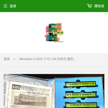
選單
購物車
›
首頁
MicroAce A-2353 クモハ54 30年代 舊形國電 仙石線・ウグイス 4両套裝 N比例日本鐵路動力模型