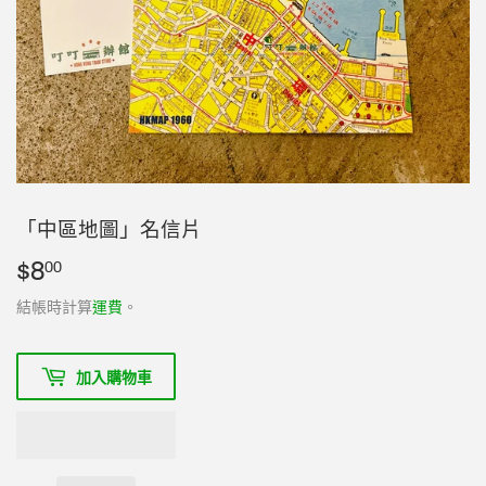
「中區地圖」名信片
$8
$8.00
00
結帳時計算
運費
。
加入購物車