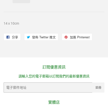
14 x 10cm
分享
分
發佈 Twitter 推文
在
加進 Pinterest
加
享
Twitter
入
至
上
Pinterest
Facebook
發
佈
訂閱優惠資訊
推
請輸入您的電子郵箱以訂閱我們的最新優惠資訊
文
電
註冊
子
郵
件
實體店