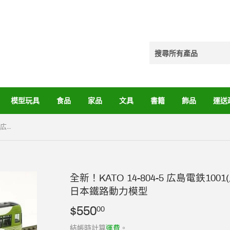
模型玩具
食品
家品
文具
書籍
飾品
運送
全新！KATO 14-804-5 広島電鉄1001(広電ﾊﾞｽ) 【特別企画品】 N比例日本鐵路動力模型
全新！KATO 14-804-5 広島電鉄10
日本鐵路動力模型
$550
$550.00
00
結帳時計算
運費
。