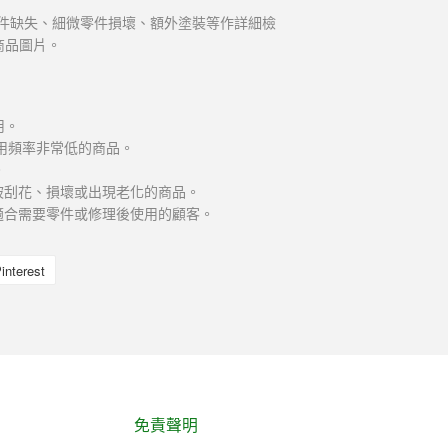
件缺失、細微零件損壞、額外塗裝等作詳細檢
商品圖片。
用。
使用頻率非常低的商品。
。
分被刮花、損壞或出現老化的商品。
仍適合需要零件或修理後使用的顧客。
nterest
加
入
Pinterest
免責聲明