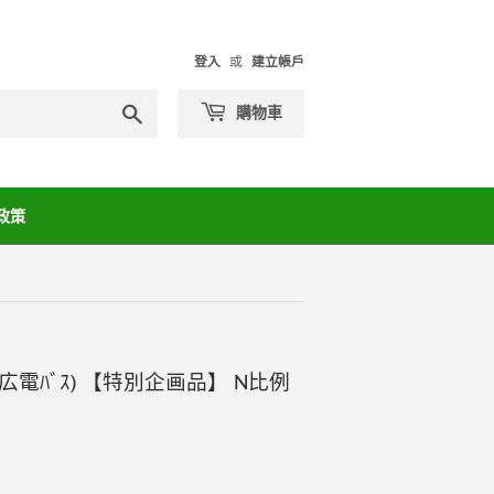
登入
或
建立帳戶
搜
購物車
尋
政策
01(広電ﾊﾞｽ) 【特別企画品】 N比例