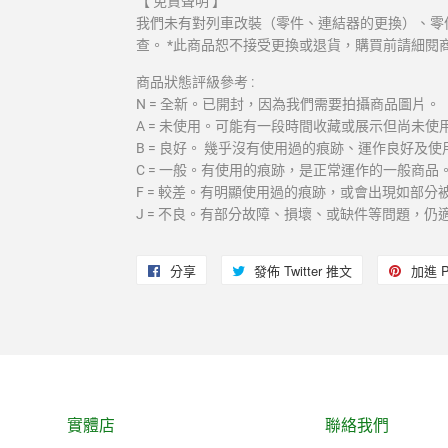
【 免責聲明 】
我們未有對列車改裝（零件、連結器的更換）、零
查。 *此商品恕不接受更換或退貨，購買前請細閱
商品狀態評級參考 :
N = 全新。已開封，因為我們需要拍攝商品圖片。
A = 未使用。可能有一段時間收藏或展示但尚未使
B = 良好。 幾乎沒有使用過的痕跡、運作良好及
C = 一般。有使用的痕跡，是正常運作的一般商品
F = 較差。有明顯使用過的痕跡，或會出現如部
J = 不良。有部分故障、損壞、或缺件等問題，
分享
分
發佈 Twitter 推文
在
加進 Pi
享
Twitter
至
上
Facebook
發
佈
推
實體店
聯絡我們