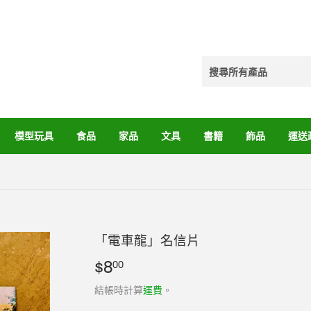
模型玩具
食品
家品
文具
書籍
飾品
運送
「電車龍」名信片
$8
$8.00
00
結帳時計算
運費
。