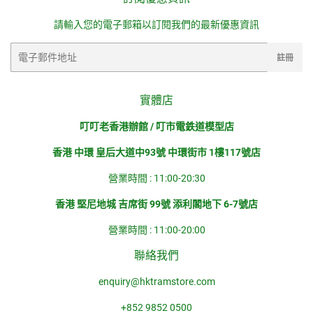
推
請輸入您的電子郵箱以訂閱我們的最新優惠資訊
文
電
註冊
子
郵
件
實體店
叮叮老香港辦館 / 叮市電鉄道模型店
香港 中環 皇后大道中93號 中環街市 1樓117號店
營業時間 : 11:00-20:30
香港 堅尼地城 吉席街 99號 添利閣地下 6-7號店
營業時間 : 11:00-20:00
聯絡我們
enquiry@hktramstore.com
+852 9852 0500