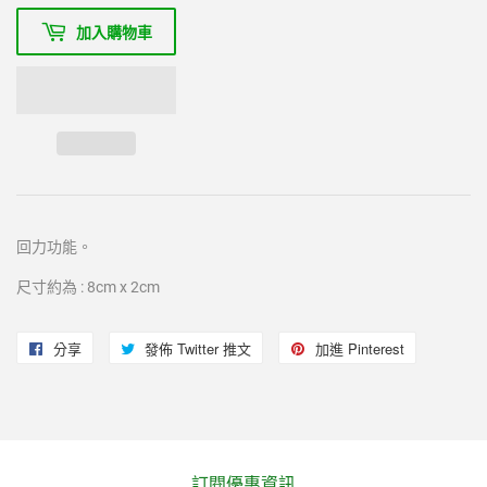
加入購物車
回力功能
。
尺寸約為 : 8cm x 2cm
分享
分
發佈 Twitter 推文
在
加進 Pinterest
加
享
Twitter
入
至
上
Pinterest
Facebook
發
佈
訂閱優惠資訊