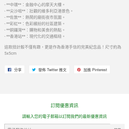
- **中環**：金融中心的摩天大樓。
- **尖沙咀**：壯觀的維多利亞港景色。
- **佐敦**：熱鬧的廟街夜市氛圍。
- **彩虹**：色彩繽紛的社區建築。
- **銅鑼灣**：購物和美食的熱點。
- **香港站**：現代化的交通樞紐。
這款扭計骰不僅有趣，更是作為香港手信的完美紀念品！尺寸約為
5x5cm
分享
分
發佈 Twitter 推文
在
加進 Pinterest
加
享
Twitter
入
至
上
Pinterest
Facebook
發
佈
訂閱優惠資訊
推
請輸入您的電子郵箱以訂閱我們的最新優惠資訊
文
電