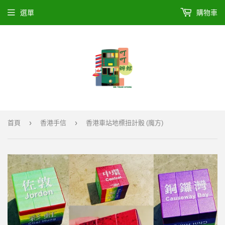
選單
購物車
›
›
首頁
香港手信
香港車站地標扭計骰 (魔方)